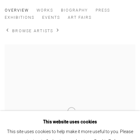
RUT AGUIRRE
OVERVIEW
WORKS
BIOGRAPHY
PRESS
PERUANA,
B. 1992
EXHIBITIONS
EVENTS
ART FAIRS
BROWSE ARTISTS
View works.
This website uses cookies
This site uses cookies to help make it more useful to you. Please