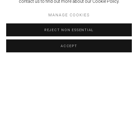
contact us to find out more about our Cookie Policy.
MANAGE COOKIES
REJECT NON ESSENTIAL
Ejercicios para entender el Rio, 2025
ACCEPT
SHARE
“Mi trabajo nace del deseo de
comprender paisajes que se
resisten a ser contenidos. Pinto
desde la tensión entre el orden y
el desborde, entre la orientación y
la pérdida.”