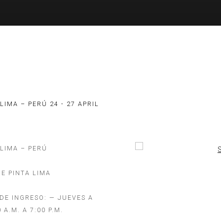
 LIMA – PERÚ
24 - 27 APRIL
 LIMA – PERÚ
Open a larger version of the
DE PINTA LIMA
 DE INGRESO: — JUEVES A
 A.M. A 7:00 P.M.